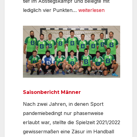
tief im Abstiegskampf und belegte mit
Rückblick
lediglich vier Punkten…
weiterlesen
2024:
Neustart
geglückt
Saisonbericht Männer
Nach zwei Jahren, in denen Sport
pandemiebedingt nur phasenweise
erlaubt war, stellte die Spielzeit 2021/2022
gewissermaßen eine Zäsur im Handball