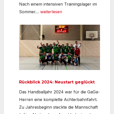
Nach einem intensiven Trainingslager im
Saisonbericht
Sommer…
weiterlesen
der
Gaga-
Frauen
24/25
Rückblick 2024: Neustart geglückt
Das Handballjahr 2024 war für die GaGa-
Herren eine komplette Achterbahnfahrt.
Zu Jahresbeginn steckte die Mannschaft