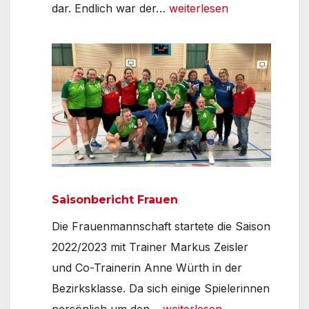
Saisonbericht
dar. Endlich war der…
weiterlesen
Männer
Saisonbericht Frauen
Die Frauenmannschaft startete die Saison
2022/2023 mit Trainer Markus Zeisler
und Co-Trainerin Anne Würth in der
Bezirksklasse. Da sich einige Spielerinnen
Saisonbericht
persönlich um den…
weiterlesen