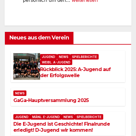
Frauen
Neues aus dem Verein
JUGEND
NEWS
SPIELBERICHTE
WEIBL. A-JUGEND
Rückblick 2025: A-Jugend auf
der Erfolgswelle
NEWS
GaGa-Hauptversammlung 2025
JUGEND
MÄNL. E-JUGEND
NEWS
SPIELBERICHTE
Die E-Jugend ist Geschichte! Finalrunde
erledigt! D-Jugend wir kommen!