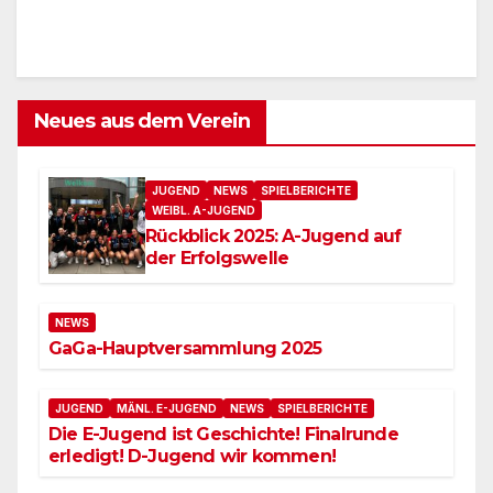
Neues aus dem Verein
JUGEND
NEWS
SPIELBERICHTE
WEIBL. A-JUGEND
Rückblick 2025: A-Jugend auf
der Erfolgswelle
NEWS
GaGa-Hauptversammlung 2025
JUGEND
MÄNL. E-JUGEND
NEWS
SPIELBERICHTE
Die E-Jugend ist Geschichte! Finalrunde
erledigt! D-Jugend wir kommen!