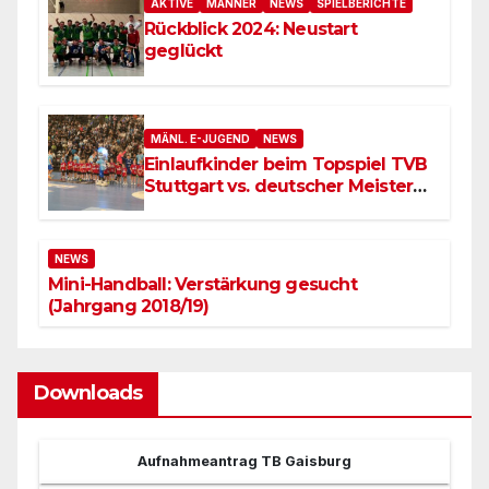
AKTIVE
MÄNNER
NEWS
SPIELBERICHTE
Rückblick 2024: Neustart
geglückt
MÄNL. E-JUGEND
NEWS
Einlaufkinder beim Topspiel TVB
Stuttgart vs. deutscher Meister
SC Magdeburg
NEWS
Mini-Handball: Verstärkung gesucht
(Jahrgang 2018/19)
Downloads
Aufnahmeantrag TB Gaisburg