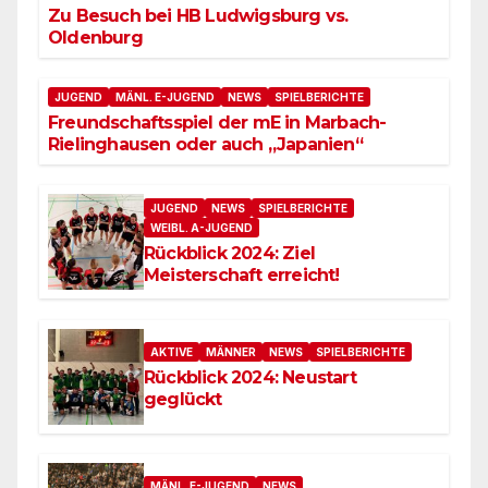
Zu Besuch bei HB Ludwigsburg vs.
Oldenburg
JUGEND
MÄNL. E-JUGEND
NEWS
SPIELBERICHTE
Freundschaftsspiel der mE in Marbach-
Rielinghausen oder auch „Japanien“
JUGEND
NEWS
SPIELBERICHTE
WEIBL. A-JUGEND
Rückblick 2024: Ziel
Meisterschaft erreicht!
AKTIVE
MÄNNER
NEWS
SPIELBERICHTE
Rückblick 2024: Neustart
geglückt
MÄNL. E-JUGEND
NEWS