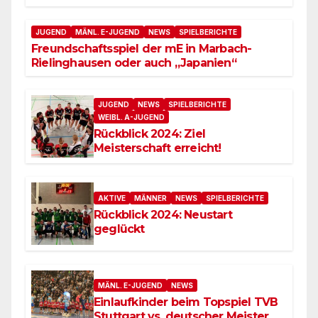
JUGEND
MÄNL. E-JUGEND
NEWS
SPIELBERICHTE
Freundschaftsspiel der mE in Marbach-
Rielinghausen oder auch „Japanien“
JUGEND
NEWS
SPIELBERICHTE
WEIBL. A-JUGEND
Rückblick 2024: Ziel
Meisterschaft erreicht!
AKTIVE
MÄNNER
NEWS
SPIELBERICHTE
Rückblick 2024: Neustart
geglückt
MÄNL. E-JUGEND
NEWS
Einlaufkinder beim Topspiel TVB
Stuttgart vs. deutscher Meister