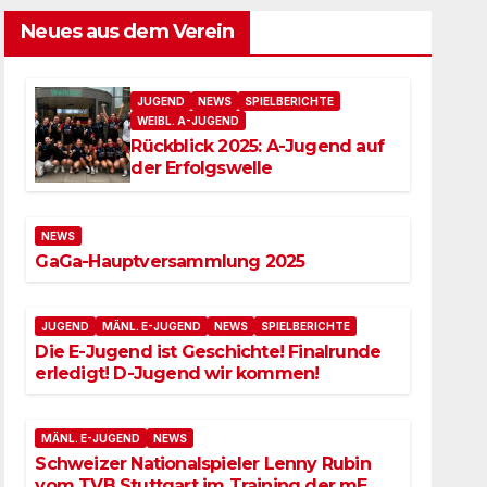
Neues aus dem Verein
JUGEND
NEWS
SPIELBERICHTE
WEIBL. A-JUGEND
Rückblick 2025: A-Jugend auf
der Erfolgswelle
NEWS
GaGa-Hauptversammlung 2025
JUGEND
MÄNL. E-JUGEND
NEWS
SPIELBERICHTE
Die E-Jugend ist Geschichte! Finalrunde
erledigt! D-Jugend wir kommen!
MÄNL. E-JUGEND
NEWS
Schweizer Nationalspieler Lenny Rubin
vom TVB Stuttgart im Training der mE