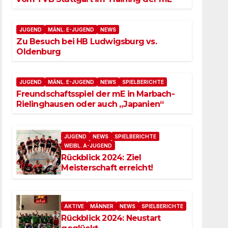
JUGEND
MÄNL. E-JUGEND
NEWS
Zu Besuch bei HB Ludwigsburg vs.
Oldenburg
JUGEND
MÄNL. E-JUGEND
NEWS
SPIELBERICHTE
Freundschaftsspiel der mE in Marbach-
Rielinghausen oder auch „Japanien“
JUGEND
NEWS
SPIELBERICHTE
WEIBL. A-JUGEND
Rückblick 2024: Ziel
Meisterschaft erreicht!
AKTIVE
MÄNNER
NEWS
SPIELBERICHTE
Rückblick 2024: Neustart