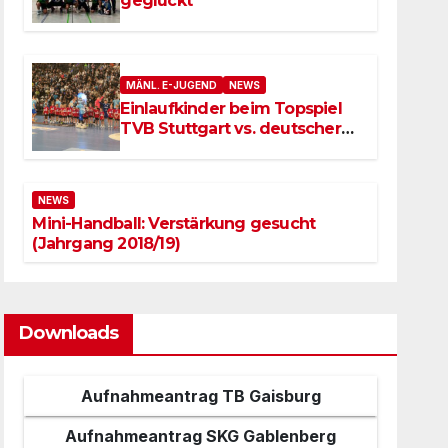
geglückt
MÄNL. E-JUGEND
NEWS
Einlaufkinder beim Topspiel
TVB Stuttgart vs. deutscher
Meister SC Magdeburg
NEWS
Mini-Handball: Verstärkung gesucht
(Jahrgang 2018/19)
Downloads
Aufnahmeantrag TB Gaisburg
Aufnahmeantrag SKG Gablenberg