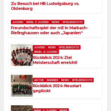
Zu Besuch bei HB Ludwigsburg vs.
Oldenburg
JUGEND
MÄNL. E-JUGEND
NEWS
SPIELBERICHTE
Freundschaftsspiel der mE in Marbach-
Rielinghausen oder auch „Japanien“
JUGEND
NEWS
SPIELBERICHTE
WEIBL. A-JUGEND
Rückblick 2024: Ziel
Meisterschaft erreicht!
AKTIVE
MÄNNER
NEWS
SPIELBERICHTE
Rückblick 2024: Neustart
geglückt
MÄNL. E-JUGEND
NEWS