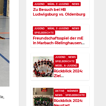
JUGEND
MÄNL. E-JUGEND
NEWS
Zu Besuch bei HB
Ludwigsburg vs. Oldenburg
JUGEND
MÄNL. E-JUGEND
NEWS
SPIELBERICHTE
Freundschaftsspiel der mE
in Marbach-Rielinghausen
oder auch „Japanien“
JUGEND
NEWS
SPIELBERICHTE
WEIBL. A-JUGEND
Rückblick 2024:
Ziel
Meisterschaft
erreicht!
AKTIVE
MÄNNER
NEWS
SPIELBERICHTE
le,
Rückblick 2024:
Neustart