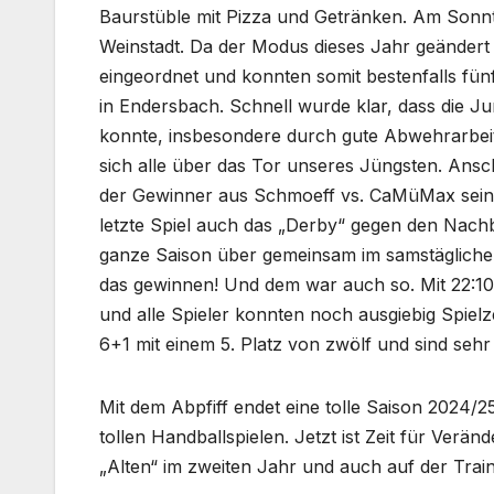
Baurstüble mit Pizza und Getränken. Am Sonnta
Weinstadt. Da der Modus dieses Jahr geändert 
eingeordnet und konnten somit bestenfalls fünf
in Endersbach. Schnell wurde klar, dass die J
konnte, insbesondere durch gute Abwehrarbeit,
sich alle über das Tor unseres Jüngsten. Ansc
der Gewinner aus Schmoeff vs. CaMüMax sein. 
letzte Spiel auch das „Derby“ gegen den Nachba
ganze Saison über gemeinsam im samstäglichen 
das gewinnen! Und dem war auch so. Mit 22:10,
und alle Spieler konnten noch ausgiebig Spielz
6+1 mit einem 5. Platz von zwölf und sind sehr
Mit dem Abpfiff endet eine tolle Saison 2024/
tollen Handballspielen. Jetzt ist Zeit für Verän
„Alten“ im zweiten Jahr und auch auf der Tra