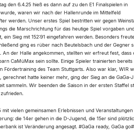
g den 6.4.25 hieß es dann auf zu den E1 Finalspielen in
wurde, waren wir nach der Hallenrunde im Mittelfeld
ter werden. Unser erstes Spiel bestritten wir gegen Weinst
ungs die Marschrichtung für das heutige Spiel vorgaben un
 ein Sieg mit 152:91 eingefahren werden. Besonders freut
hließend ging es rüber nach Beutelsbach und der Gegner so
An der Halle angekommen, stellten wir erfreut fest, dass 
rn CaMüMax sein sollte. Einige Spieler trainierten bereits 
Fördertraining des Team Stuttgarts. Also war klar, WIR w
 gerechnet hatte keiner mehr, ging der Sieg an die GaGa-
eit sammeln. Wir beenden die Saison in der ersten Staffel s
 zufrieden.
25 mit vielen gemeinsamen Erlebnissen und Veranstaltungen
derung: die 14er gehen in die D-Jugend, die 15er sind plötzli
inerbank ist Veränderung angesagt. #GaGa ready, GaGa go#