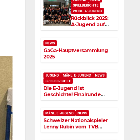
SPIELBERICHTE
WEIBL. A-JUGEND
Rückblick 2025:
A-Jugend auf
der Erfolgswelle
NEWS
GaGa-Hauptversammlung
2025
JUGEND
MÄNL. E-JUGEND
NEWS
SPIELBERICHTE
Die E-Jugend ist
Geschichte! Finalrunde
erledigt! D-Jugend wir
kommen!
MÄNL. E-JUGEND
NEWS
Schweizer Nationalspieler
Lenny Rubin vom TVB
Stuttgart im Training der
mE