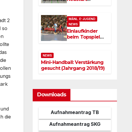
geglückt
MÄNL. E-JUGEND
adt 2
NEWS
d so
Einlaufkinder
en
beim Topspiel
TVB Stuttgart vs.
llte
deutscher
das
Meister SC
NEWS
die
Magdeburg
Mini-Handball: Verstärkung
ollen
gesucht (Jahrgang 2018/19)
Jungs
tark
Downloads
 und
Aufnahmeantrag TB
ch die
Gaisburg
Aufnahmeantrag SKG