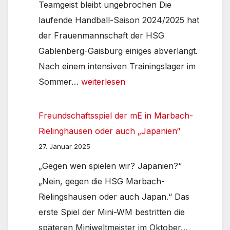
Teamgeist bleibt ungebrochen Die
laufende Handball-Saison 2024/2025 hat
der Frauenmannschaft der HSG
Gablenberg-Gaisburg einiges abverlangt.
Nach einem intensiven Trainingslager im
Saisonbericht
Sommer…
weiterlesen
der
Gaga-
Freundschaftsspiel der mE in Marbach-
Frauen
Rielinghausen oder auch „Japanien“
24/25
27. Januar 2025
„Gegen wen spielen wir? Japanien?“
„Nein, gegen die HSG Marbach-
Rielingshausen oder auch Japan.“ Das
erste Spiel der Mini-WM bestritten die
Freundsch
späteren Miniweltmeister im Oktober…