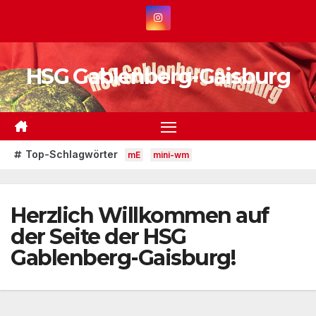
Zum
Inhalt
springen
HSG Gablenberg-Gaisburg
Top-Schlagwörter
mE
mini-wm
Herzlich Willkommen auf
der Seite der HSG
Gablenberg-Gaisburg!