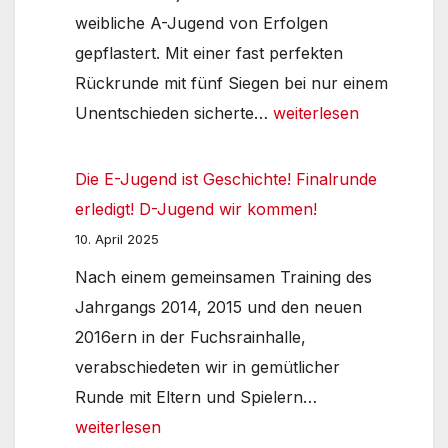
weibliche A-Jugend von Erfolgen
gepflastert. Mit einer fast perfekten
Rückrunde mit fünf Siegen bei nur einem
Rückblick
Unentschieden sicherte…
weiterlesen
2025:
A-
Die E-Jugend ist Geschichte! Finalrunde
Jugend
erledigt! D-Jugend wir kommen!
auf
10. April 2025
der
Nach einem gemeinsamen Training des
Erfolgswelle
Jahrgangs 2014, 2015 und den neuen
2016ern in der Fuchsrainhalle,
verabschiedeten wir in gemütlicher
Die
Runde mit Eltern und Spielern…
E-
weiterlesen