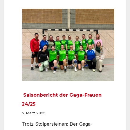
Jugend
ist
Geschichte!
Finalrunde
erledigt!
D-
Jugend
wir
kommen!
Saisonbericht der Gaga-Frauen
24/25
5. März 2025
Trotz Stolpersteinen: Der Gaga-