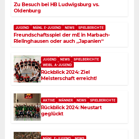
Zu Besuch bei HB Ludwigsburg vs.
Oldenburg
JUGEND
MÄNL. E-JUGEND
NEWS
SPIELBERICHTE
Freundschaftsspiel der mE in Marbach-
Rielinghausen oder auch „Japanien“
JUGEND
NEWS
SPIELBERICHTE
WEIBL. A-JUGEND
Rückblick 2024: Ziel
Meisterschaft erreicht!
AKTIVE
MÄNNER
NEWS
SPIELBERICHTE
Rückblick 2024: Neustart
geglückt
MÄNL. E-JUGEND
NEWS