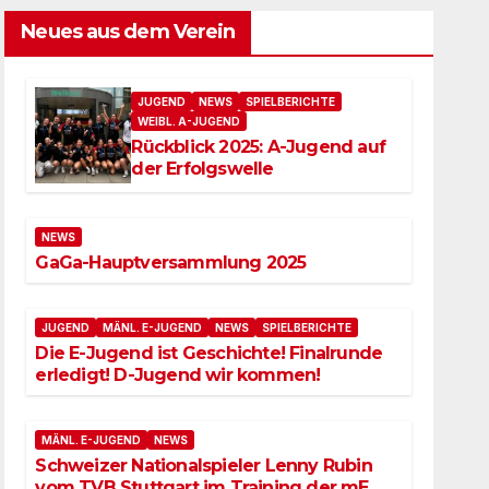
Neues aus dem Verein
JUGEND
NEWS
SPIELBERICHTE
WEIBL. A-JUGEND
Rückblick 2025: A-Jugend auf
der Erfolgswelle
NEWS
GaGa-Hauptversammlung 2025
JUGEND
MÄNL. E-JUGEND
NEWS
SPIELBERICHTE
Die E-Jugend ist Geschichte! Finalrunde
erledigt! D-Jugend wir kommen!
MÄNL. E-JUGEND
NEWS
Schweizer Nationalspieler Lenny Rubin
vom TVB Stuttgart im Training der mE