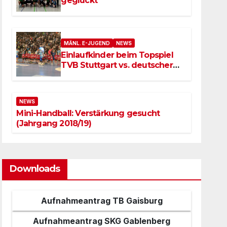
geglückt
MÄNL. E-JUGEND
NEWS
Einlaufkinder beim Topspiel
TVB Stuttgart vs. deutscher
Meister SC Magdeburg
NEWS
Mini-Handball: Verstärkung gesucht
(Jahrgang 2018/19)
Downloads
Aufnahmeantrag TB Gaisburg
Aufnahmeantrag SKG Gablenberg