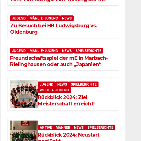
JUGEND
MÄNL. E-JUGEND
NEWS
Zu Besuch bei HB Ludwigsburg vs.
Oldenburg
JUGEND
MÄNL. E-JUGEND
NEWS
SPIELBERICHTE
Freundschaftsspiel der mE in Marbach-
Rielinghausen oder auch „Japanien“
JUGEND
NEWS
SPIELBERICHTE
WEIBL. A-JUGEND
Rückblick 2024: Ziel
Meisterschaft erreicht!
AKTIVE
MÄNNER
NEWS
SPIELBERICHTE
Rückblick 2024: Neustart