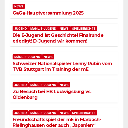
NEWS
GaGa-Hauptversammlung 2025
JUGEND
MÄNL. E-JUGEND
NEWS
SPIELBERICHTE
Die E-Jugend ist Geschichte! Finalrunde
erledigt! D-Jugend wir kommen!
MÄNL. E-JUGEND
NEWS
Schweizer Nationalspieler Lenny Rubin vom
TVB Stuttgart im Training der mE
JUGEND
MÄNL. E-JUGEND
NEWS
Zu Besuch bei HB Ludwigsburg vs.
Oldenburg
JUGEND
MÄNL. E-JUGEND
NEWS
SPIELBERICHTE
Freundschaftsspiel der mE in Marbach-
Rielinghausen oder auch „Japanien“