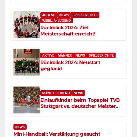
JUGEND
NEWS
SPIELBERICHTE
WEIBL. A-JUGEND
Rückblick 2024: Ziel
Meisterschaft erreicht!
AKTIVE
MÄNNER
NEWS
SPIELBERICHTE
Rückblick 2024: Neustart
geglückt
MÄNL. E-JUGEND
NEWS
Einlaufkinder beim Topspiel TVB
Stuttgart vs. deutscher Meister
SC Magdeburg
NEWS
Mini-Handball: Verstärkung gesucht