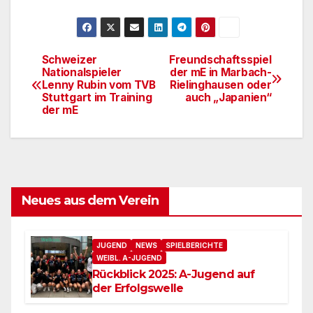
Schweizer
Freundschaftsspiel
Beitragsnavigation
Nationalspieler
der mE in Marbach-
Lenny Rubin vom TVB
Rielinghausen oder
Stuttgart im Training
auch „Japanien“
der mE
Neues aus dem Verein
JUGEND
NEWS
SPIELBERICHTE
WEIBL. A-JUGEND
Rückblick 2025: A-Jugend auf
der Erfolgswelle