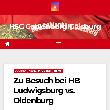
Zum
Inhalt
springen
HSG Gablenberg-Gaisburg
JUGEND
MÄNL. E-JUGEND
NEWS
Zu Besuch bei HB
Ludwigsburg vs.
Oldenburg