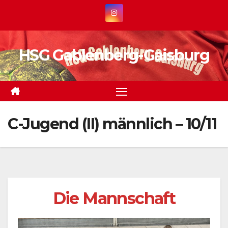
Zum
Inhalt
springen
HSG Gablenberg-Gaisburg
C-Jugend (II) männlich – 10/11
Die Mannschaft