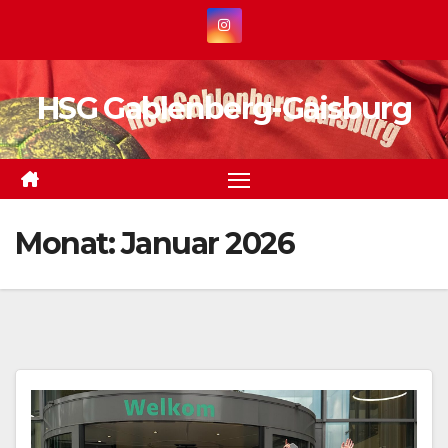
Zum
Inhalt
springen
HSG Gablenberg-Gaisburg
Monat:
Januar 2026