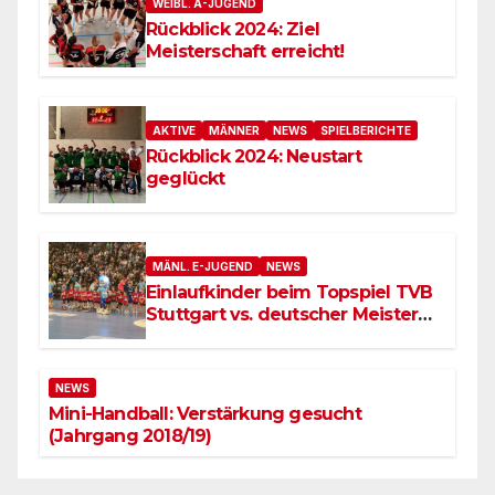
WEIBL. A-JUGEND
Rückblick 2024: Ziel
Meisterschaft erreicht!
AKTIVE
MÄNNER
NEWS
SPIELBERICHTE
Rückblick 2024: Neustart
geglückt
MÄNL. E-JUGEND
NEWS
Einlaufkinder beim Topspiel TVB
Stuttgart vs. deutscher Meister
SC Magdeburg
NEWS
Mini-Handball: Verstärkung gesucht
(Jahrgang 2018/19)