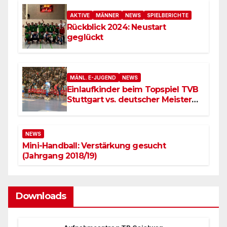
AKTIVE
MÄNNER
NEWS
SPIELBERICHTE
Rückblick 2024: Neustart
geglückt
MÄNL. E-JUGEND
NEWS
Einlaufkinder beim Topspiel TVB
Stuttgart vs. deutscher Meister
SC Magdeburg
NEWS
Mini-Handball: Verstärkung gesucht
(Jahrgang 2018/19)
Downloads