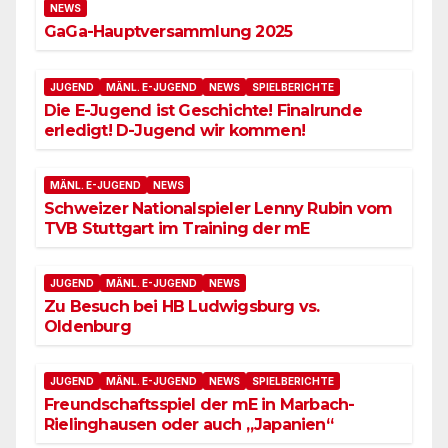
NEWS
GaGa-Hauptversammlung 2025
JUGEND
MÄNL. E-JUGEND
NEWS
SPIELBERICHTE
Die E-Jugend ist Geschichte! Finalrunde
erledigt! D-Jugend wir kommen!
MÄNL. E-JUGEND
NEWS
Schweizer Nationalspieler Lenny Rubin vom
TVB Stuttgart im Training der mE
JUGEND
MÄNL. E-JUGEND
NEWS
Zu Besuch bei HB Ludwigsburg vs.
Oldenburg
JUGEND
MÄNL. E-JUGEND
NEWS
SPIELBERICHTE
Freundschaftsspiel der mE in Marbach-
Rielinghausen oder auch „Japanien“