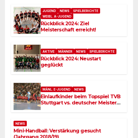
JUGEND
NEWS
SPIELBERICHTE
WEIBL. A-JUGEND
Rückblick 2024: Ziel
Meisterschaft erreicht!
AKTIVE
MÄNNER
NEWS
SPIELBERICHTE
Rückblick 2024: Neustart
geglückt
MÄNL. E-JUGEND
NEWS
Einlaufkinder beim Topspiel TVB
Stuttgart vs. deutscher Meister
SC Magdeburg
NEWS
Mini-Handball: Verstärkung gesucht
(Jahrgang 2018/19)