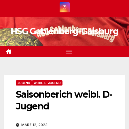
Zum
Inhalt
springen
HSG Gablenberg-Gaisburg
JUGEND
WEIBL. D-JUGEND
Saisonberich weibl. D-
Jugend
MÄRZ 12, 2023